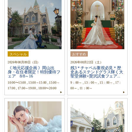
スペシャル
おすすめ
2026年08月09日（日）
2026年08月22日（土）
《 地元応援企画 》岡山出
残3＊チャペル重視必見＊歴
身・在住者限定！特別優待フ
史あるステンドグラス輝く大
ェア 8/8～16
聖堂体験×贅沢試食フェア...
10:00〜13:00 , 13:00～15:00 , 15:00～
9：00～ , 13：00～ , 15：00～ , 17：
17:00 , 17:00～19:00 , 18:00〜20:00
00～ , 11：00～