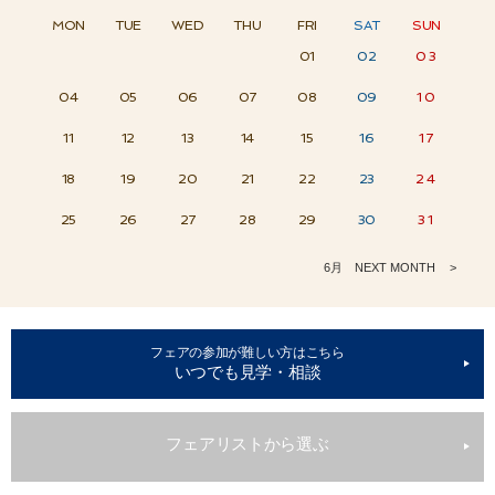
MON
MON
MON
TUE
TUE
TUE
WED
WED
WED
THU
THU
THU
FRI
FRI
FRI
SAT
SAT
SAT
SUN
SUN
SUN
01
02
03
01
04
02
05
03
01
06
02
04
03
05
07
06
04
08
09
05
07
06
08
10
09
07
11
08
10
12
09
13
11
10
14
12
15
13
11
16
12
14
13
15
17
16
14
18
19
15
17
20
16
18
19
21
17
20
22
18
23
19
21
20
24
22
25
23
21
26
22
24
23
25
27
26
24
28
29
25
27
26
30
28
29
27
30
28
29
31
30
31
6月 NEXT MONTH
フェアの参加が難しい方はこちら
いつでも見学・相談
フェアリストから選ぶ