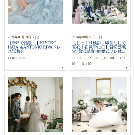
2026年08月09日（日）
2026年08月09日（日）
【SNSで話題！】KIYOKO
【じっくり検討！即決なしで
HATA ＆ANTONIO RIVAドレ
安心！初見学に◎】貸切邸宅
ス試着会
W×贅沢試食×結婚式プレ体...
11:00～20:00
10：00～ , 13：00～ , 15：00～ , 17：
00～ , 11：00～