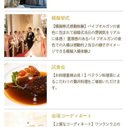
模擬挙式
【模擬挙式感動体験】パイプオルガンの音
色に包まれて結婚式当日の雰囲気をリアル
に体感！ 重厚感のあるパイプオルガンの音
色での入場は感動的♪当日の様子がイメー
ジできる模擬入場体験♪
試食会
【お料理重視必見！】ベテラン料理長によ
るこだわりの贅沢料理をご堪能いただけま
す。
会場コーディネート
【上質なコーディネート】ワンランク上の