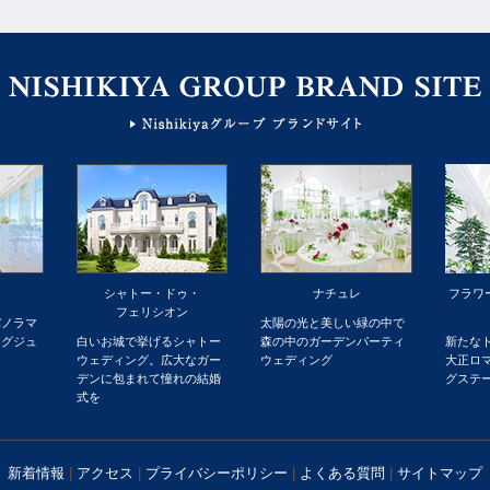
シャトー・ドゥ・
ナチュレ
フラワ
フェリシオン
パノラマ
太陽の光と美しい緑の中で
ラグジュ
白いお城で挙げるシャトー
森の中のガーデンパーティ
新たな
ー
ウェディング。広大なガー
ウェディング
大正ロ
デンに包まれて憧れの結婚
グステ
式を
新着情報
|
アクセス
|
プライバシーポリシー
|
よくある質問
|
サイトマップ