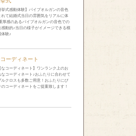
擬挙式
擬挙式感動体験】パイプオルガンの音色
まれて結婚式当日の雰囲気をリアルに体
 重厚感のあるパイプオルガンの音色での
は感動的♪当日の様子がイメージできる模
場体験♪
場コーディネート
質なコーディネート】ワンランク上のお
れなコーディネート♪おふたりに合わせて
ブルクロスも多数ご用意！おふたりにぴ
りのコーディネートをご提案致します！