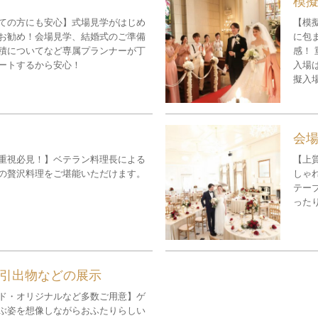
模
ての方にも安心】式場見学がはじめ
【模
お勧め！会場見学、結婚式のご準備
に包
積についてなど専属プランナーが丁
感！
ートするから安心！
入場
擬入
会
重視必見！】ベテラン料理長による
【上
の贅沢料理をご堪能いただけます。
しゃ
テー
った
引出物などの展示
ド・オリジナルなど多数ご用意】ゲ
ぶ姿を想像しながらおふたりらしい