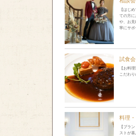
相談会
【はじめ
ての方に
や、お見
寧にサポ
試食会
【お料理
こだわり
料理・
【ブラン
ストが喜