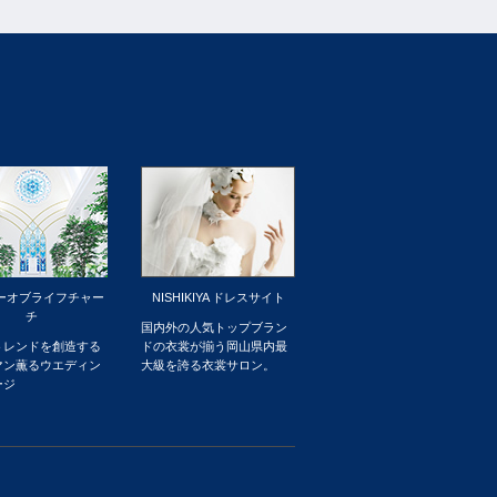
ーオブライフチャー
NISHIKIYA ドレスサイト
チ
国内外の人気トップブラン
トレンドを創造する
ドの衣裳が揃う岡山県内最
マン薫るウエディン
大級を誇る衣裳サロン。
ージ