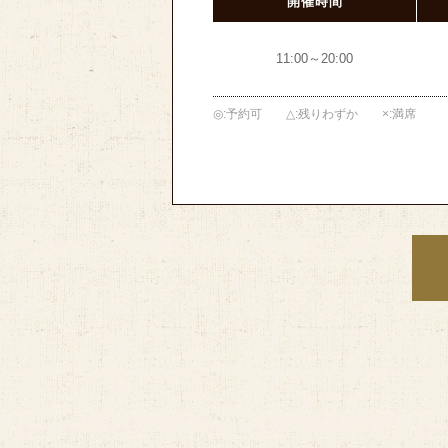
開催時間
11:00～20:00
◎
予約可
△
残りわずか
×
満席