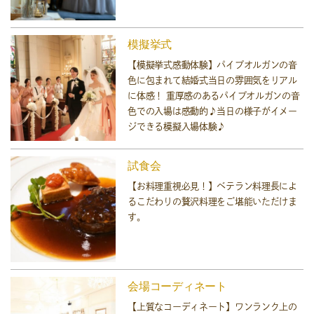
模擬挙式
【模擬挙式感動体験】パイプオルガンの音
色に包まれて結婚式当日の雰囲気をリアル
に体感！ 重厚感のあるパイプオルガンの音
色での入場は感動的♪当日の様子がイメー
ジできる模擬入場体験♪
試食会
【お料理重視必見！】ベテラン料理長によ
るこだわりの贅沢料理をご堪能いただけま
す。
会場コーディネート
【上質なコーディネート】ワンランク上の