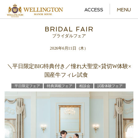
ACCESS
MENU
BRIDAL FAIR
ブライダルフェア
2026年6月11日（木）
＼平日限定BIG特典付き／憧れ大聖堂×貸切W体験×
国産牛フィレ試食
平日限定フェア
特典満載フェア
相談会
試着体験フェア