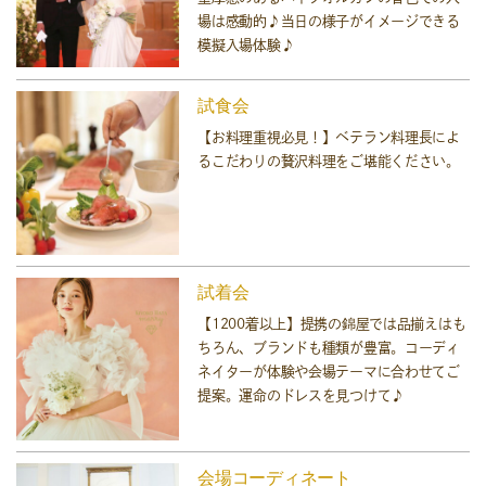
場は感動的♪当日の様子がイメージできる
模擬入場体験♪
試食会
【お料理重視必見！】ベテラン料理長によ
るこだわりの贅沢料理をご堪能ください。
試着会
【1200着以上】提携の錦屋では品揃えはも
ちろん、ブランドも種類が豊富。コーディ
ネイターが体験や会場テーマに合わせてご
提案。運命のドレスを見つけて♪
会場コーディネート