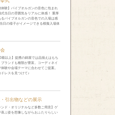
擬挙式
動体験】パイプオルガンの音色に包まれ
婚式当日の雰囲気をリアルに体感！ 重厚
あるパイプオルガンの音色での入場は感
♪当日の様子がイメージできる模擬入場体
着会
200着以上】提携の錦屋では品揃えはもち
、ブランドも種類が豊富。コーディネイ
が体験や会場テーマに合わせてご提案。
のドレスを見つけて♪
理・引出物などの展示
ランド・オリジナルなど多数ご用意】ゲ
が喜ぶ姿を想像しながらおふたりらしい