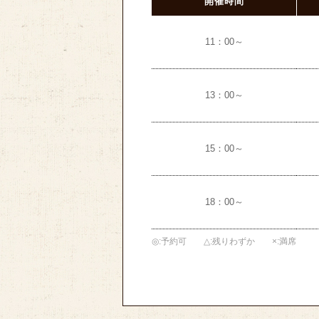
開催時間
11：00～
13：00～
15：00～
18：00～
◎
予約可
△
残りわずか
×
満席