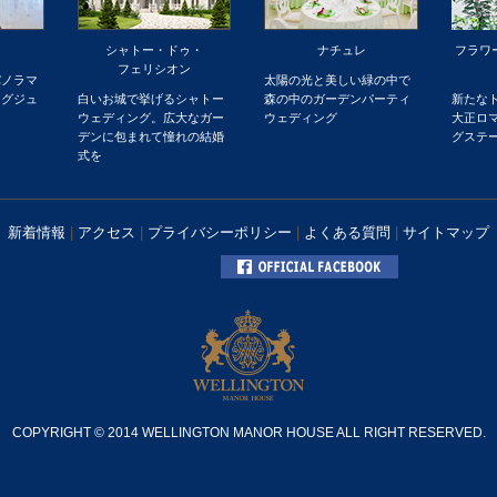
シャトー・ドゥ・
ナチュレ
フラワ
フェリシオン
パノラマ
太陽の光と美しい緑の中で
ラグジュ
白いお城で挙げるシャトー
森の中のガーデンパーティ
新たな
ー
ウェディング。広大なガー
ウェディング
大正ロ
デンに包まれて憧れの結婚
グステ
式を
新着情報
|
アクセス
|
プライバシーポリシー
|
よくある質問
|
サイトマップ
COPYRIGHT © 2014 WELLINGTON MANOR HOUSE ALL RIGHT RESERVED.