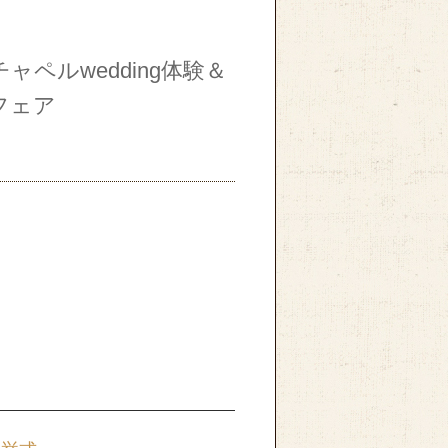
ペルwedding体験＆
フェア