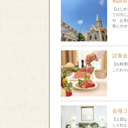
相談会
【はじめ
ての方に
や、お見
寧にサポ
試食会
【お料理
こだわり
会場コ
【上質な
しゃれな