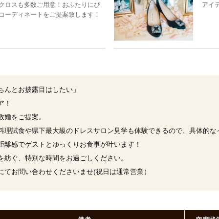
クロスも多数ご用意！おふたりにぴ
アイ
コーディネートをご提案致します！
ちんとお披露目はしたい」
ア！
数婚をご提案。
料理試食や県下最大級のドレスサロン見学も体験できるので、具体的な
距離感でゲストとゆっくりお食事が叶います！
を紡ぐ、特別な時間をお過ごしください。
にてお問い合わせくださいませ(祝日は通常営業）