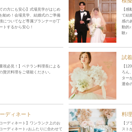
模
ての方にも安心】式場見学がはじめ
【感
お勧め！会場見学、結婚式のご準備
て結
積についてなど専属プランナーが丁
感の
ートするから安心！
動的
験♪
試
重視必見！】ベテラン料理長による
【1
の贅沢料理をご堪能ください。
ろん
ター
運命
ーディネート
料
コーディネート】ワンランク上のお
【ブ
コーディネート♪おふたりに合わせて
スト