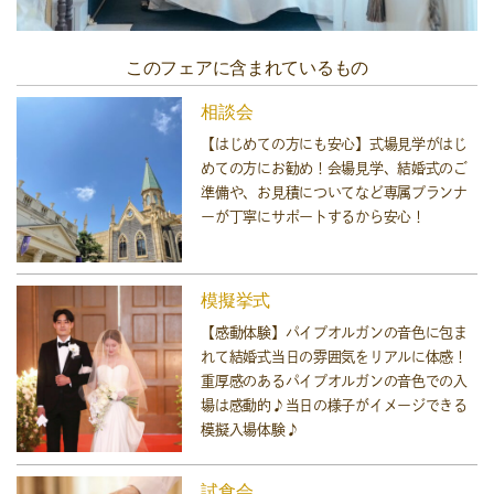
このフェアに含まれているもの
相談会
【はじめての方にも安心】式場見学がはじ
めての方にお勧め！会場見学、結婚式のご
準備や、お見積についてなど専属プランナ
ーが丁寧にサポートするから安心！
模擬挙式
【感動体験】パイプオルガンの音色に包ま
れて結婚式当日の雰囲気をリアルに体感！
重厚感のあるパイプオルガンの音色での入
場は感動的♪当日の様子がイメージできる
模擬入場体験♪
試食会