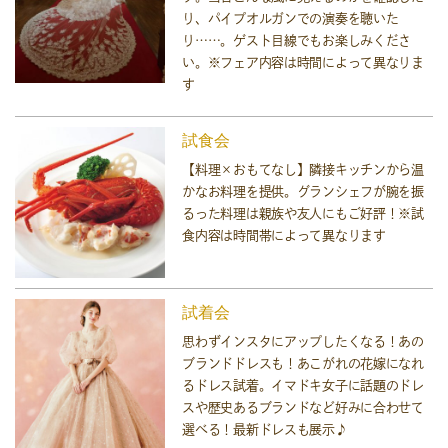
り、パイプオルガンでの演奏を聴いた
り……。ゲスト目線でもお楽しみくださ
い。※フェア内容は時間によって異なりま
す
試食会
【料理×おもてなし】隣接キッチンから温
かなお料理を提供。グランシェフが腕を振
るった料理は親族や友人にもご好評！※試
食内容は時間帯によって異なります
試着会
思わずインスタにアップしたくなる！あの
ブランドドレスも！あこがれの花嫁になれ
るドレス試着。イマドキ女子に話題のドレ
スや歴史あるブランドなど好みに合わせて
選べる！最新ドレスも展示♪